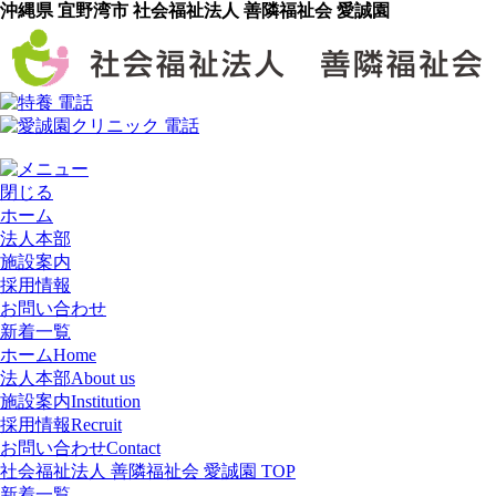
沖縄県 宜野湾市 社会福祉法人 善隣福祉会 愛誠園
閉じる
ホーム
法人本部
施設案内
採用情報
お問い合わせ
新着一覧
ホーム
Home
法人本部
About us
施設案内
Institution
採用情報
Recruit
お問い合わせ
Contact
社会福祉法人 善隣福祉会 愛誠園 TOP
新着一覧