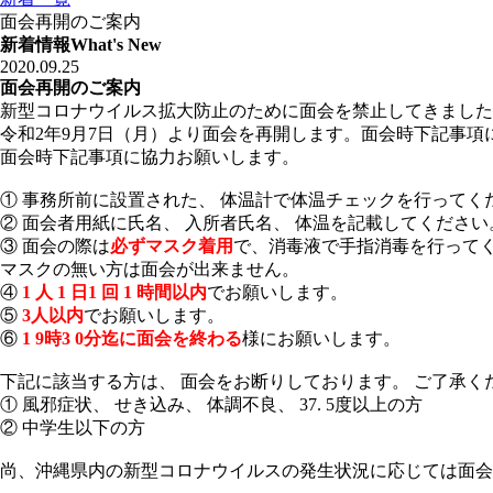
面会再開のご案内
新着情報
What's New
2020.09.25
面会再開のご案内
新型コロナウイルス拡大防止のために面会を禁止してきました
令和2年9月7日（月）より面会を再開します。面会時下記事項
面会時下記事項に協力お願いします。
① 事務所前に設置された、 体温計で体温チェックを行ってく
② 面会者用紙に氏名、 入所者氏名、 体温を記載してください
③ 面会の際は
必ずマスク着用
で、消毒液で手指消毒を行って
マスクの無い方は面会が出来ません。
④
1 人 1 日1 回 1 時間以内
でお願いします。
⑤
3人以内
でお願いします。
⑥
1 9時3 0分迄に面会を終わる
様にお願いします。
下記に該当する方は、 面会をお断りしております。 ご了承く
① 風邪症状、 せき込み、 体調不良、 37. 5度以上の方
② 中学生以下の方
尚、沖縄県内の新型コロナウイルスの発生状況に応じては面会