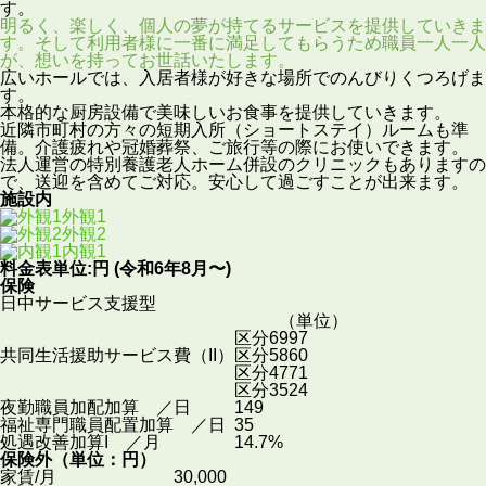
す。
明るく、楽しく、個人の夢が持てるサービスを提供していきま
す。そして利用者様に一番に満足してもらうため職員一人一人
が、想いを持ってお世話いたします。
広いホールでは、入居者様が好きな場所でのんびりくつろげま
す。
本格的な厨房設備で美味しいお食事を提供していきます。
近隣市町村の方々の短期入所（ショートステイ）ルームも準
備。介護疲れや冠婚葬祭、ご旅行等の際にお使いできます。
法人運営の特別養護老人ホーム併設のクリニックもありますの
で、送迎を含めてご対応。安心して過ごすことが出来ます。
施設内
外観1
外観2
内観1
料金表
単位:円 (令和6年8月〜)
保険
日中サービス支援型
（単位）
区分6
997
共同生活援助サービス費（II）
区分5
860
区分4
771
区分3
524
夜勤職員加配加算 ／日
149
福祉専門職員配置加算 ／日
35
処遇改善加算I ／月
14.7%
保険外
（単位：円）
家賃/月
30,000