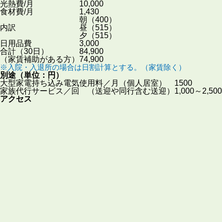
光熱費/月
10,000
食材費/月
1,430
朝
（400）
内訳
昼
（515）
夕
（515）
日用品費
3,000
合計（30日）
84,900
（家賃補助がある方）
74,900
※入院・入退所の場合は日割計算とする。（家賃除く）
別途
（単位：円）
大型家電持ち込み電気使用料／月（個人居室）
1500
家族代行サービス／回 （送迎や同行含む送迎）
1,000～2,500
アクセス