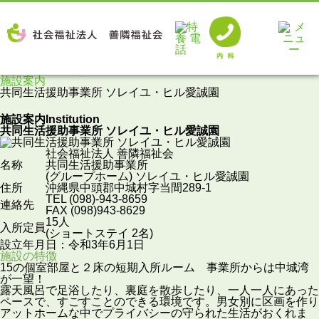
社会福祉法人 善隣福祉会 愛誠園 TOP
施設案内
共同生活援助事業所 ソレイユ・ヒル愛誠園
施設案内
Institution
共同生活援助事業所 ソレイユ・ヒル愛誠園
社会福祉法人 善隣福祉会
名称
共同生活援助事業所
(グループホーム) ソレイユ・ヒル愛誠園
住所
沖縄県中頭郡中城村字当間289-1
TEL (098)-943-8659
連絡先
FAX (098)943-8629
15人
入所定員
(ショートステイ 2名)
設立年月日：令和3年6月1日
施設の特徴
15の個室部屋と２床の短期入所ルーム 事業所からは中城湾
が一望！
露天風呂で足浴したり、裏庭を散歩したり、一人一人にあった
ペースで、すごすことのできる環境です。男女別に区画を作り
アットホームな中でプライバシーの守られた生活がおくれま