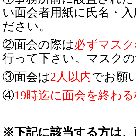
い面会者用紙に氏名・入
ださい。
②面会の際は
必ずマスク
行って下さい。マスクの
③面会は
2人以内
でお願
④
19時迄に面会を終わる
※下記に該当する方は、