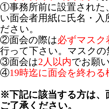
①事務所前に設置された
い面会者用紙に氏名・入
ださい。
②面会の際は
必ずマスク
行って下さい。マスクの
③面会は
2人以内
でお願
④
19時迄に面会を終わる
※下記に該当する方は、
ご了承ください。