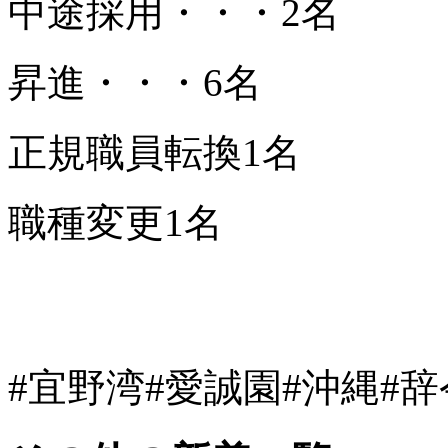
中途採用・・・2名
昇進・・・6名
正規職員転換1名
職種変更1名
#宜野湾
#愛誠園
#沖縄
#