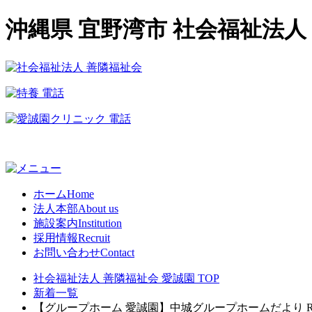
沖縄県 宜野湾市 社会福祉法人
ホーム
Home
法人本部
About us
施設案内
Institution
採用情報
Recruit
お問い合わせ
Contact
社会福祉法人 善隣福祉会 愛誠園 TOP
新着一覧
【グループホーム 愛誠園】中城グループホームだより R5