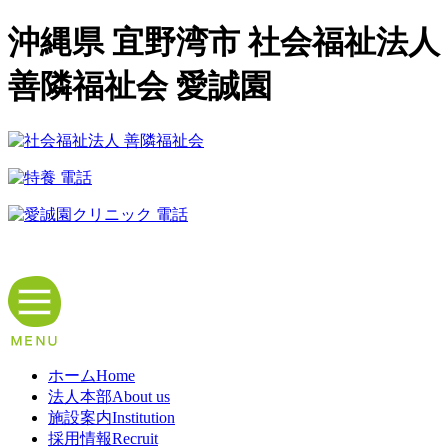
沖縄県 宜野湾市 社会福祉法人
善隣福祉会 愛誠園
ホーム
Home
法人本部
About us
施設案内
Institution
採用情報
Recruit