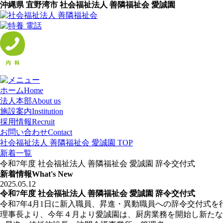
沖縄県 宜野湾市 社会福祉法人 善隣福祉会 愛誠園
ホーム
Home
法人本部
About us
施設案内
Institution
採用情報
Recruit
お問い合わせ
Contact
社会福祉法人 善隣福祉会 愛誠園 TOP
新着一覧
令和7年度 社会福祉法人 善隣福祉会 愛誠園 辞令交付式
新着情報
What's New
2025.05.12
令和7年度 社会福祉法人 善隣福祉会 愛誠園 辞令交付式
令和7年4月1日に新入職員、昇進・異動職員への辞令交付式を
理事長より、今年４月より愛誠園は、厨房業務を開始し新たな