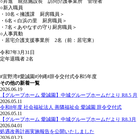
○昇進 統括施設長 訪問介護事業所 管理者
○新入職員
・10名＜擁護課 厨房職員＞
・6名＜白浜の里 厨房職員＞
・7名＜あやなすの守り厨房職員＞
○人事異動
・居宅介護支援事業所 2名（前：居宅東）
令和7年3月31日
定年退職者 2名
#宜野湾
#愛誠園
#沖縄
#辞令交付式
令和5年度
その他の新着一覧
2026.06.19
【グループホーム 愛誠園】中城グループホームだより R8.5 月
2026.05.11
令和8年度 社会福祉法人 善隣福祉会 愛誠園 辞令交付式
2026.05.11
【グループホーム 愛誠園】中城グループホームだより R8.3月
2026.04.01
処遇改善計画実施報告を公開いたしました
2026.03.23