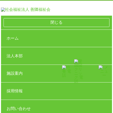
閉じる
社会福祉法人 善隣福祉会 愛誠園 TOP
新着一覧
献立表_201902_前半
ホーム
新着情報
What's New
2019.02.05
献立表_201902_前半
その他の新着一覧
法人本部
2026.06.19
【グループホーム 愛誠園】中城グループホームだより R8.5 月
2026.05.11
令和8年度 社会福祉法人 善隣福祉会 愛誠園 辞令交付式
施設案内
2026.05.11
【グループホーム 愛誠園】中城グループホームだより R8.3月
2026.04.01
処遇改善計画実施報告を公開いたしました
2026.03.23
採用情報
【グループホーム 愛誠園】中城グループホームだより R8.1 月
新着一覧へ
お問い合わせ