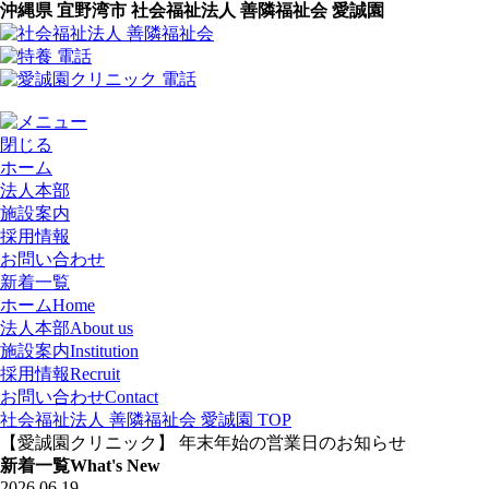
沖縄県 宜野湾市 社会福祉法人 善隣福祉会 愛誠園
閉じる
ホーム
法人本部
施設案内
採用情報
お問い合わせ
新着一覧
ホーム
Home
法人本部
About us
施設案内
Institution
採用情報
Recruit
お問い合わせ
Contact
社会福祉法人 善隣福祉会 愛誠園 TOP
【愛誠園クリニック】 年末年始の営業日のお知らせ
新着一覧
What's New
2026.06.19