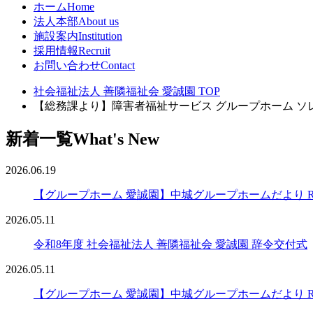
ホーム
Home
法人本部
About us
施設案内
Institution
採用情報
Recruit
お問い合わせ
Contact
社会福祉法人 善隣福祉会 愛誠園 TOP
【総務課より】障害者福祉サービス グループホーム 
新着一覧
What's New
2026.06.19
【グループホーム 愛誠園】中城グループホームだより R8
2026.05.11
令和8年度 社会福祉法人 善隣福祉会 愛誠園 辞令交付式
2026.05.11
【グループホーム 愛誠園】中城グループホームだより R8