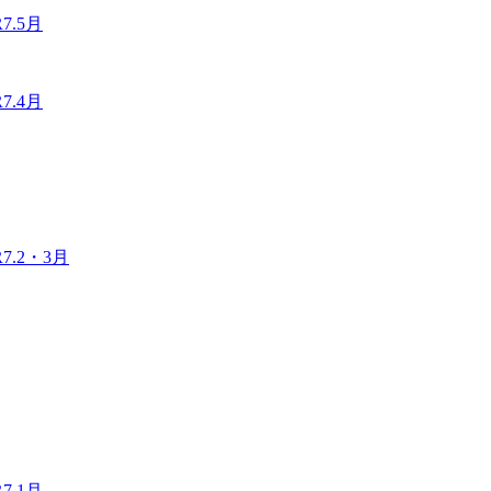
.5月
.4月
.2・3月
.1月